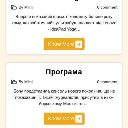
By Milni
0 comment
Вперше показаний в якості концепту більше року
тому, «акробатичний» ультрабук-планшет від Lenovo
- IdeaPad Yoga…
Know More
Програма
By Milni
0 comment
Sony представила консоль нового покоління, що не
показавши її. Тисячі журналістів, присутніх в нью-
йоркському Манхеттен…
Know More