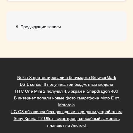
Навигация
Предыдущие записи
по
записям
Nokia X протестировали в бенчмарке BrowserMark
LG L series III получила три бюджетные модели
HTC One Mini 2 получил 4,5 экран и Snapdragon 400
В интернет попали новые фото смартфона Moto E от
Motorola
LG G3 обзавелся беспроводным зарядным устройством
Sony Xperia T2 Ultra - смартфон, способный заменить
планшет на Android