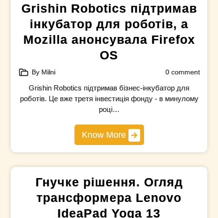
Grishin Robotics підтримав
інкубатор для роботів, а
Mozilla анонсувала Firefox
OS
By Milni
0 comment
Grishin Robotics підтримав бізнес-інкубатор для
роботів. Це вже третя інвестиція фонду - в минулому
році…
Know More
Гнучке рішення. Огляд
трансформера Lenovo
IdeaPad Yoga 13