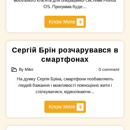
мобільного клієнта для операційної системи Firefox
OS. Програма буде…
Know More
Сергій Брін розчарувався в
смартфонах
By Milni
0 comment
На думку Сергія Бріна, смартфони позбавляють
людей бажання і можливості повноцінно жити і
спілкуватися, відволікаючи…
Know More