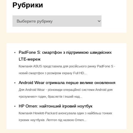
Рубрики
Рубрики
PadFone S: смартфон з підтримкою швидкісних
LTE-мереж
Компанія ASUS представила для російського ринку PadFone S -
новий смартфон з розміром екрану Full HD...
Android Wear отримала перше велике оновлення
Для Android Wear - різновиди операційної системи Android для
«розумних» годин, браслетів і інший над...
HP Omen: найтонший ігровий ноутбук
Компанія Hewlett-Packard анонсувала один з найбільш тонких
ігрових ноутбуків. Лептоп під назвою Omen...