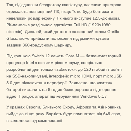
Так, від’єднавши бездротову клавіатуру, власники пристрою
отримають повноцінний ПК, якщо їх не буде бентежити
невеликий розмір екрану. Як нього виступає 12,5-дюймова
РК-панель з роздільною здатністю Full HD (1920х1080
пікселів). Дисплей, який до того ж захищений склом Gorilla
Glass, може приймати положення під різними кутами
завдяки 360-градусному шарниру.
Під кришкою Switch 12 лежать Core M — безвентиляторний
процесор Intel з низьким рівнем шуму, спеціально
розроблений для тонких «таблеток», до 120 гігабайт пам’яті
на SSD-накопичувачі, інтерфейс microHDMI, порт microUSB
3.0 для підключення периферії. Заявлено, що «життя»
батареї вистачить на 8 годин безперервного відтворення
відео. Працює апарат під керуванням Windows 8.1 /
У країнах Європи, Близького Сходу, Африки та Азії новинка
вийде до кінця року. Вартість буде починатися від 649 євро,
в залежності від комплектації.