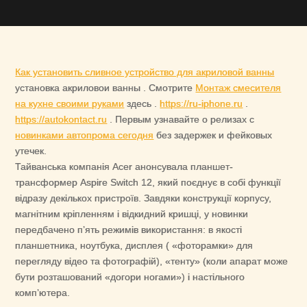
Как установить сливное устройство для акриловой ванны
установка акриловои ванны . Смотрите
Монтаж смесителя
на кухне своими руками
здесь .
https://ru-iphone.ru
.
https://autokontact.ru
. Первым узнавайте о релизах с
новинками автопрома сегодня
без задержек и фейковых
утечек.
Тайванська компанія Acer анонсувала планшет-
трансформер Aspire Switch 12, який поєднує в собі функції
відразу декількох пристроїв. Завдяки конструкції корпусу,
магнітним кріпленням і відкидний кришці, у новинки
передбачено п’ять режимів використання: в якості
планшетника, ноутбука, дисплея ( «фоторамки» для
перегляду відео та фотографій), «тенту» (коли апарат може
бути розташований «догори ногами») і настільного
комп’ютера.