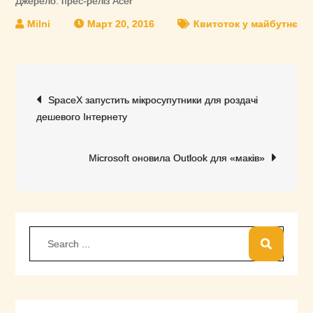
Джерело: прес-реліз Acer
Март 20, 2016
Квитоток у майбутнє
Навигация
SpaceX запустить мікросупутники для роздачі
по
дешевого Інтернету
записям
Microsoft оновила Outlook для «маків»
Search
for: