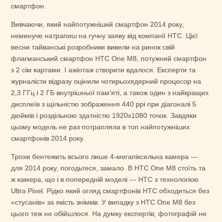
смартфон.
Вивчаючи, який найпотужніший смартфон 2014 року,
неминуче натрапиш на гучну заяву від компанії HTC. Цієї
весни тайванські розробники вивели на ринок свій
флагманський смартфон HTC One М8, потужний смартфон
з 2 сім картами. І ажіотаж створити вдалося. Експерти та
журналісти відразу оцінили чотирьохядерний процесор на
2,3 ГГц і 2 ГБ внутрішньої пам’яті, а також один з найкращих
дисплеїв з щільністю зображення 440 ppi при діагоналі 5
дюймів і роздільною здатністю 1920х1080 точок. Завдяки
цьому модель не раз потрапляла в топ найпотужніших
смартфонів 2014 року.
Трохи бентежить всього лише 4-мегапіксельна камера —
для 2014 року, погодьтеся, замало. В HTC One M8 стоїть та
ж камера, що і в попередній моделі — HTC з технологією
Ultra Pixel. Рідко який огляд смартфонів HTC обходиться без
«стусанів» за якість знімків. У випадку з HTC One M8 без
цього теж не обійшлося. На думку експертів, фотографій не