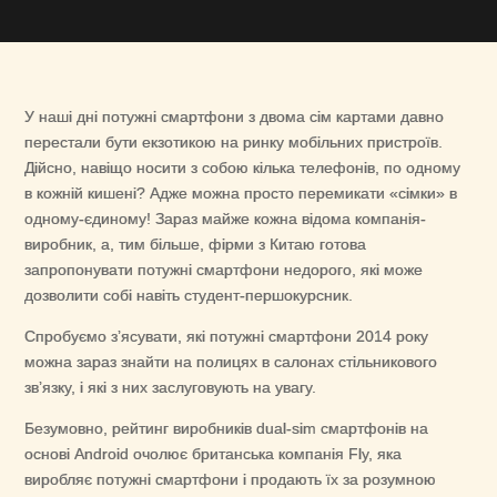
У наші дні потужні смартфони з двома сім картами давно
перестали бути екзотикою на ринку мобільних пристроїв.
Дійсно, навіщо носити з собою кілька телефонів, по одному
в кожній кишені? Адже можна просто перемикати «сімки» в
одному-єдиному! Зараз майже кожна відома компанія-
виробник, а, тим більше, фірми з Китаю готова
запропонувати потужні смартфони недорого, які може
дозволити собі навіть студент-першокурсник.
Спробуємо з’ясувати, які потужні смартфони 2014 року
можна зараз знайти на полицях в салонах стільникового
зв’язку, і які з них заслуговують на увагу.
Безумовно, рейтинг виробників dual-sim смартфонів на
основі Android очолює британська компанія Fly, яка
виробляє потужні смартфони і продають їх за розумною