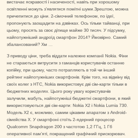
вистачає яскравості і насиченості, навіть при хорошому
освітленні можуть з’являтися помітні шуми.Зрештою, можна
причепитися до ціни. 2-сімочний телефоном, по ідеї,
пропонують заощадити на дзвінках. Ось тільки тайванці, при
цьому, просять за своє дітище майже 30 тисяч. У підсумку,
найпотужніший андроїд смартфон 2014? Ймовірно. Самий
збалансований? Хм …
З приводу ціни, треба віддати належне компанії Nokia. Фіни
не стараються витрусити з гаманців користувачів останню
копійку, при цьому, часто потрапляють в той чи інший
рейтинг найпотужніших смартфонів. Крім того, на відміну від
своїх колег з HTC, Nokia використовує дві сім-карти тільки в
бюджетних моделях. Цього року увагу користувачів
залучили, мабуть, найпотужніші бюджетні смартфони, в який
використовуються дві сім-карти: Nokia X2 і Nokia Lumia 730.
Модель Х2 є, можливо, самим цікавим апаратом з Android-
сімейства Х. У смартфоні стоїть 2-ядерний процесор
Qualcomm Snapdragon 200 з частотою 1,2 ГГц, 1 Гб
оперативної пам’яті, покращений графічний прискорювач.