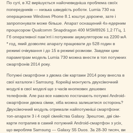
По суті, в X2 вирішується найочевидніша проблема своїх
попередників — низька швидкість роботи. Lumia 730 на
операционке Windows Phone 8.1 коштує дорожче, зате і
запропонувати може більше. Апарат оснащений 4х-ядерним
процесором Qualcomm Snapdragon 400 MSM8926 1,2 ГГц, 1
Гб оперативної пам’яті і потужним акумулятором на 2200 мА
* год, який дозволяє апарату працювати до 528 годин в
режимі очікування і до 15 в режимі розмови. Завдяки цим
параметрам модель Lumia 730 можна внести в топ потужних
смартфонів 2014 року.
Потужні смартфони з двома сім картами 2014 року внесла в
свої каталоги і Samsung. Корейці монтують двухсімочний
модулі в свої моделі ще з часів кнопкових дешевих
телефонів. Але раз все навколо постачають потужні Android-
смартфони двома сімки, хіба можна залишитися осторонь?
Двухсімочний модуль отримали найпотужніші смартфони:
топ-апарати 3 і 4 серії сімейства Galaxy. Зрештою, дві сім-
карти потрапив в самий потужний Android-смартфон з усіх,
що виробляв Samsung — Galaxy S5 Duos. За 28-30 тисяч, ви