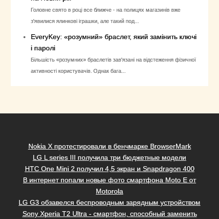
Головне свято в році все ближче - на полицях магазинів вже
з'явилися ялинкові іграшки, але такий под...
EveryKey: «розумний» браслет, який замінить ключі
і паролі
Більшість «розумних» браслетів зав'язані на відстеження фізичної
активності користувачів. Однак бага...
Nokia X протестировали в бенчмарке BrowserMark
LG L series III получила три бюджетные модели
HTC One Mini 2 получил 4,5 экран и Snapdragon 400
В интернет попали новые фото смартфона Moto E от
Motorola
LG G3 обзавелся беспроводным зарядным устройством
Sony Xperia T2 Ultra - смартфон, способный заменить