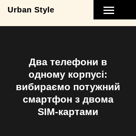
Skip
Urban Style
to
content
Два телефони в
одному корпусі:
вибираємо потужний
смартфон з двома
SIM-картами