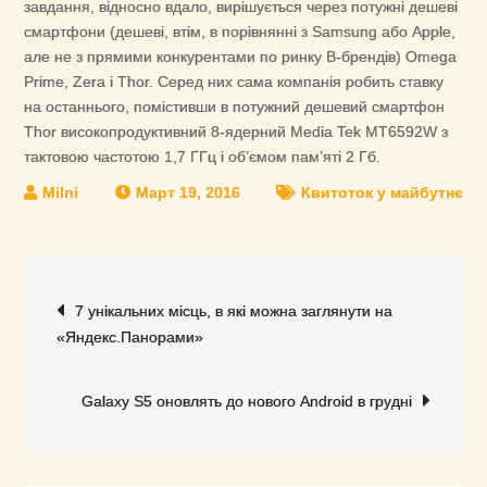
завдання, відносно вдало, вирішується через потужні дешеві
смартфони (дешеві, втім, в порівнянні з Samsung або Apple,
але не з прямими конкурентами по ринку B-брендів) Omega
Prime, Zera і Thor. Серед них сама компанія робить ставку
на останнього, помістивши в потужний дешевий смартфон
Thor високопродуктивний 8-ядерний Media Tek MT6592W з
тактовою частотою 1,7 ГГц і об’ємом пам’яті 2 Гб.
Март 19, 2016
Квитоток у майбутнє
Навигация
7 унікальних місць, в які можна заглянути на
по
«Яндекс.Панорами»
записям
Galaxy S5 оновлять до нового Android в грудні