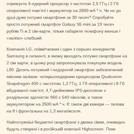
отримуєте 4-ядерний процесор з частотою 2,5 ГГц і 2 Гб
оперативної пам’яті і акумулятор на 2800 мА * ч. Чи не до
душі дуже потужні смартфони за 30 тисяч? Спробуйте
просто потужний смартфон Galaxy S5 mini за 19 тисяч
рублів.Ті ж 2 сім-карти, тільки габарити телефону менше і
«залізо» слабший.
Компанія LG, співвітчизник і один з перших конкурентів
Samsung в сегменті, в якому виходять потужні смартфони на
2 сім карти, в цьому році запропонувала покупцям модель
L90. Досить потужний і недорогий смартфон забезпечений
якісним залізом: чотирьохядерним процесором Qualcomm
Snapdragon 400 c частотою 1,2 ГГц, 1 Гб оперативної і 8 Гб
вбудованої пам’яті, 4,7-дюймовим IPS-дисплеєм з
роздільною здатністю 960 x 540 пікселів, а також
акумулятором на 2500 мА * ч. Є також дві камери — тилова
на 8 і фронтальна на 1,3 мегапікселя.
Найпотужніші бюджетні смартфони з двома сімки, очевидно
будуть створені і в російській компанії Highscreen. Поки