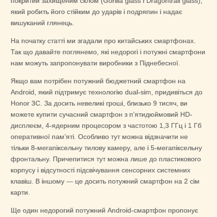
покритий захищеним склом (Gorilla glass і Dragontrail glass),
який робить його стійким до ударів і подряпин і надає
вишуканий глянець.
На початку статті ми згадали про китайських смартфонах.
Так що давайте поглянемо, які недорогі і потужні смартфони
нам можуть запропонувати виробники з Піднебесної.
Якщо вам потрібен потужний бюджетний смартфон на
Android, який підтримує технологію dual-sim, придивіться до
Honor 3C. За досить невеликі гроші, близько 9 тисяч, ви
можете купити сучасний смартфон з п’ятидюймовий HD-
дисплеєм, 4-ядерним процесором з частотою 1,3 ГГц і 1 Гб
оперативної пам’яті. Особливо тут можна відзначити не
тільки 8-мегапіксельну тилову камеру, але і 5-мегапіксельну
фронтальну. Причепитися тут можна лише до пластикового
корпусу і відсутності підсвічування сенсорних системних
клавіш. В іншому — це досить потужний смартфон на 2 сім
карти.
Ще один недорогий потужний Android-смартфон пропонує