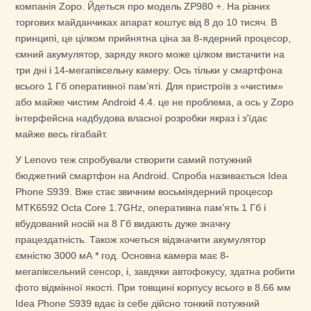
компанія Zopo. Йдеться про модель ZP980 +. На різних
торгових майданчиках апарат коштує від 8 до 10 тисяч. В
принципі, це цілком прийнятна ціна за 8-ядерний процесор,
ємний акумулятор, заряду якого може цілком вистачити на
три дні і 14-мегапіксельну камеру. Ось тільки у смартфона
всього 1 Гб оперативної пам’яті. Для пристроїв з «чистим»
або майже чистим Android 4.4. це не проблема, а ось у Zopo
інтерфейсна надбудова власної розробки якраз і з’їдає
майже весь гігабайт.
У Lenovo теж спробували створити cамий потужний
бюджетний смартфон на Android. Спроба називається Idea
Phone S939. Вже стає звичним восьміядерний процесор
MTK6592 Octa Core 1.7GHz, оперативна пам’ять 1 Гб і
вбудований носій на 8 Гб видають дуже значну
працездатність. Також хочеться відзначити акумулятор
ємністю 3000 мА * год. Основна камера має 8-
мегапіксельний сенсор, і, завдяки автофокусу, здатна робити
фото відмінної якості. При товщині корпусу всього в 8.66 мм
Idea Phone S939 вдає із себе дійсно тонкий потужний