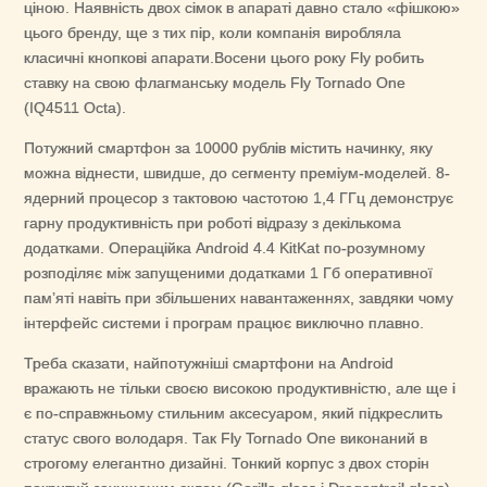
ціною. Наявність двох сімок в апараті давно стало «фішкою»
цього бренду, ще з тих пір, коли компанія виробляла
класичні кнопкові апарати.Восени цього року Fly робить
ставку на свою флагманську модель Fly Tornado One
(IQ4511 Octa).
Потужний смартфон за 10000 рублів містить начинку, яку
можна віднести, швидше, до сегменту преміум-моделей. 8-
ядерний процесор з тактовою частотою 1,4 ГГц демонструє
гарну продуктивність при роботі відразу з декількома
додатками. Операційка Android 4.4 KitKat по-розумному
розподіляє між запущеними додатками 1 Гб оперативної
пам’яті навіть при збільшених навантаженнях, завдяки чому
інтерфейс системи і програм працює виключно плавно.
Треба сказати, найпотужніші смартфони на Android
вражають не тільки своєю високою продуктивністю, але ще і
є по-справжньому стильним аксесуаром, який підкреслить
статус свого володаря. Так Fly Tornado One виконаний в
строгому елегантно дизайні. Тонкий корпус з двох сторін