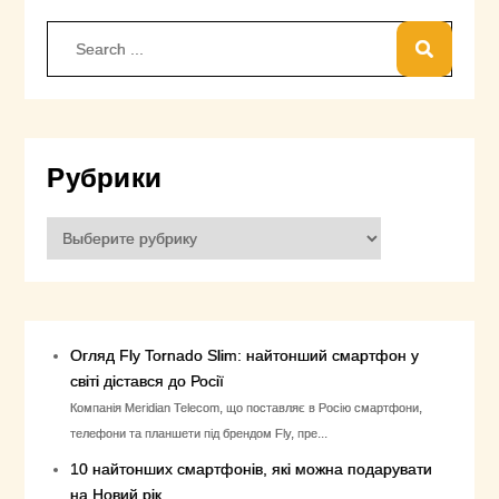
Search
for:
Рубрики
Рубрики
Огляд Fly Tornado Slim: найтонший смартфон у
світі дістався до Росії
Компанія Meridian Telecom, що поставляє в Росію смартфони,
телефони та планшети під брендом Fly, пре...
10 найтонших смартфонів, які можна подарувати
на Новий рік