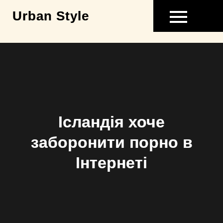
Skip
Urban Style
to
content
Ісландія хоче
заборонити порно в
Інтернеті