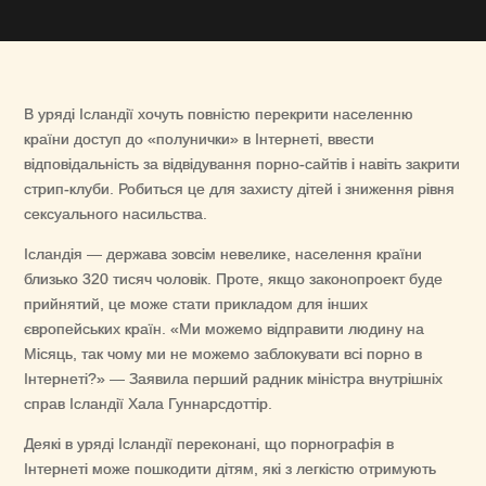
В уряді Ісландії хочуть повністю перекрити населенню
країни доступ до «полунички» в Інтернеті, ввести
відповідальність за відвідування порно-сайтів і навіть закрити
стрип-клуби. Робиться це для захисту дітей і зниження рівня
сексуального насильства.
Ісландія — держава зовсім невелике, населення країни
близько 320 тисяч чоловік. Проте, якщо законопроект буде
прийнятий, це може стати прикладом для інших
європейських країн. «Ми можемо відправити людину на
Місяць, так чому ми не можемо заблокувати всі порно в
Інтернеті?» — Заявила перший радник міністра внутрішніх
справ Ісландії Хала Гуннарсдоттір.
Деякі в уряді Ісландії переконані, що порнографія в
Інтернеті може пошкодити дітям, які з легкістю отримують