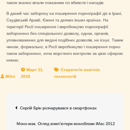
також значно впали показники по вбивств і нападів.
В даний час заборону на поширення порнографії діє в Ірані,
Саудівській Аравії, Ємені та деяких інших країнах. На
території Росії поширення і виробництво порнографії
заборонено без спеціального дозволу, однак, органів,
уповноважених для видачі подібних дозволів, не існує. Таким
чином, формально, в Росії виробництво і поширення порно
також заборонено, хоча жорсткого контролю за цією сферою
немає.
Март 11,
Старатегія новітніх
2016
технологій
Навигация
Сергій Брін розчарувався в смартфонах
по
записям
Моно-мак. Огляд комп’ютери-моноблоки iMac 2012