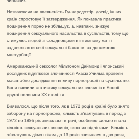
чиновник.
Незважаючи на впевненість Гуннарсдоттір, досвід інших
країн спростовує її затвердження. Як показала практика,
поширення порно не збільшує, а, навпаки, знижує
поширення сексуального насильства в суспільстві, тому що
стимулює людей зі складнощами в інтимному житті
задовольняти свої сексуальні бажання за допомогою
мастурбації.
Американський сексолог Мільтоном Даймонд і японський
дослідник підліткової злочинності Акаскі Учияма провели
масштабне дослідження впливу порнографії на суспільство.
Вони вивчили статистику сексуальних злочинів в Японії
другої половини XX століття.
Виявилося, що після того, як в 1972 році в країні було знято
заборону на порнографію, кількість зґвалтувань в період з
1972 по 1995 рік знизилася втричі, особливо сильно впала
кількість сексуальних злочинів, скоєних підлітками. Кількість
зґвалтувань дівчат віком до 13 років знизилася в два рази,