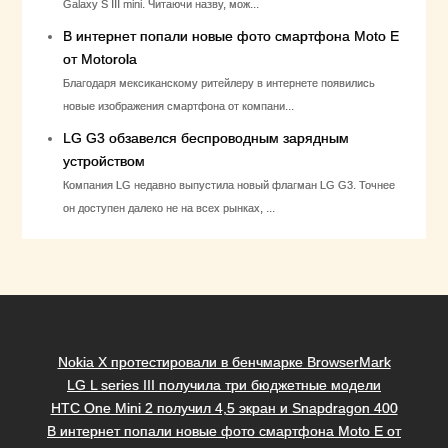
Galaxy S III mini. Читаючи назву, мож...
В интернет попали новые фото смартфона Moto E
от Motorola
Благодаря мексиканскому ритейлеру в интернете появились
новые изображения смартфона от компани...
LG G3 обзавелся беспроводным зарядным
устройством
Компания LG недавно выпустила новый флагман LG G3. Точнее
он доступен далеко не на всех рынках, ...
Nokia X протестировали в бенчмарке BrowserMark
LG L series III получила три бюджетные модели
HTC One Mini 2 получил 4,5 экран и Snapdragon 400
В интернет попали новые фото смартфона Moto E от