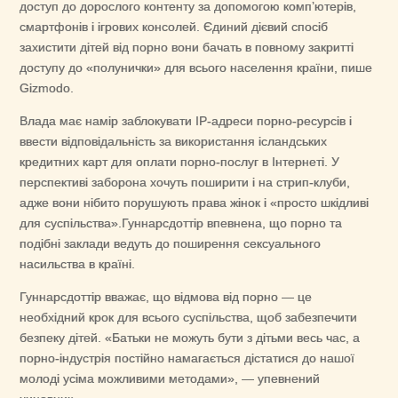
доступ до дорослого контенту за допомогою комп’ютерів,
смартфонів і ігрових консолей. Єдиний дієвий спосіб
захистити дітей від порно вони бачать в повному закритті
доступу до «полунички» для всього населення країни, пише
Gizmodo.
Влада має намір заблокувати IP-адреси порно-ресурсів і
ввести відповідальність за використання ісландських
кредитних карт для оплати порно-послуг в Інтернеті. У
перспективі заборона хочуть поширити і на стрип-клуби,
адже вони нібито порушують права жінок і «просто шкідливі
для суспільства».Гуннарсдоттір впевнена, що порно та
подібні заклади ведуть до поширення сексуального
насильства в країні.
Гуннарсдоттір вважає, що відмова від порно — це
необхідний крок для всього суспільства, щоб забезпечити
безпеку дітей. «Батьки не можуть бути з дітьми весь час, а
порно-індустрія постійно намагається дістатися до нашої
молоді усіма можливими методами», — упевнений